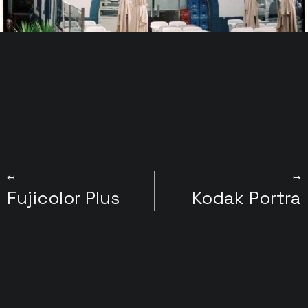
↤
↦
Fujicolor Plus
Kodak Portra