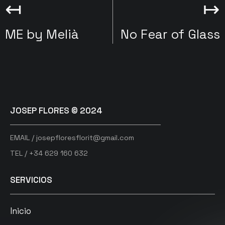
↤
↦
ME by Melià
No Fear of Glass
JOSEP FLORES © 2024
EMAIL / josepfloresflorit@gmail.com
TEL / +34 629 160 632
SERVICIOS
Inicio